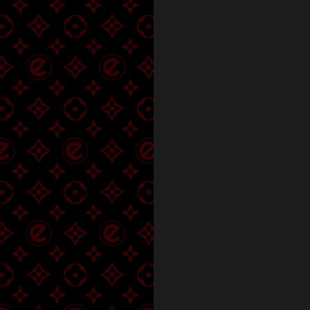
Казань
Ядринцевская, 14
Новосибирск
Бабушкина, 291
Краснодар
Ломоносова, 1
Санкт-Петербург
Сююмбике, 40В
Набережные Челны
Ленина, 55
Севастополь
Рождественская, 23
Нижний Новгород