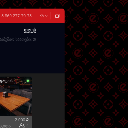
8 869 277-70-78
KA
დღეს
ᲡᲐᲛᲣᲨᲐᲝ ᲡᲐᲐᲗᲔᲑᲘ:
20:00 - 06:00
უფალია
2 000
₽
აგიდა
4