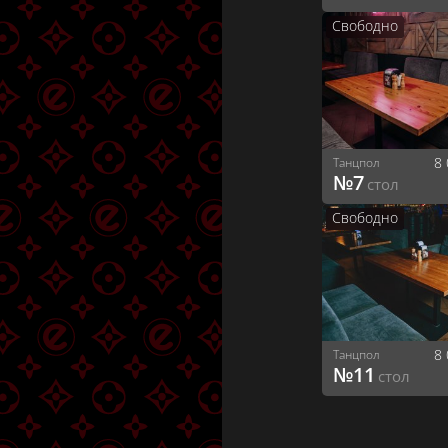
Казань
Свободно
Ядринцевская, 14
Новосибирск
Бабушкина, 291
Краснодар
8
Танцпол
№
7
стол
Ломоносова, 1
Санкт-Петербург
Свободно
Сююмбике, 40В
Набережные Челны
Ленина, 55
Севастополь
8
Танцпол
№
11
стол
Рождественская, 23
Нижний Новгород