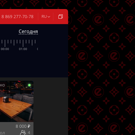
8 869 277-70-78
RU
Сегодня
00:00
01:00
02:00
03:00
04:00
05:00
06:00
07:0
но
8 000
₽
тол
4