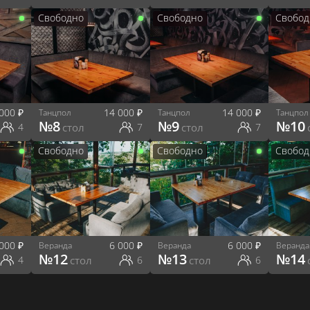
Свободно
Свободно
Свобод
 000
₽
14 000
₽
14 000
₽
Танцпол
Танцпол
Танцпол
№
8
№
9
№
10
4
стол
7
стол
7
Свободно
Свободно
Свобод
 000
₽
6 000
₽
6 000
₽
Веранда
Веранда
Веранда
№
12
№
13
№
14
4
стол
6
стол
6