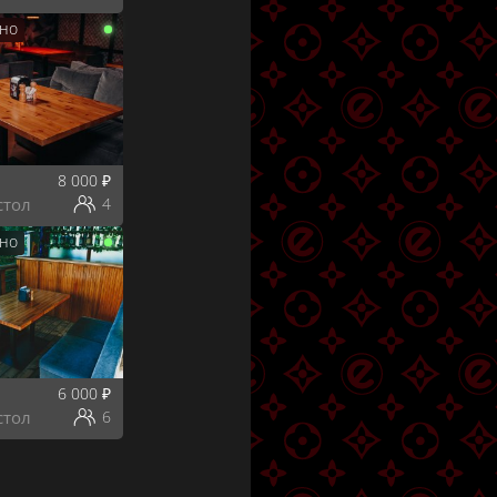
но
8 000
₽
стол
4
но
6 000
₽
стол
6