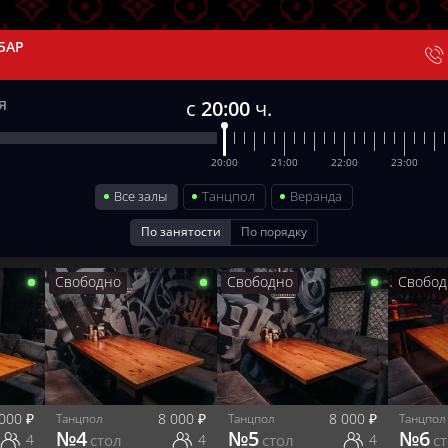
БАР
с
20:00
ч.
20:00
21:00
22:00
23:00
Все залы
Танцпол
Веранда
По занятости
По порядку
Свободно
Свободно
Свобод
 000
₽
8 000
₽
8 000
₽
Танцпол
Танцпол
Танцпол
№
4
№
5
№
6
4
стол
4
стол
4
с